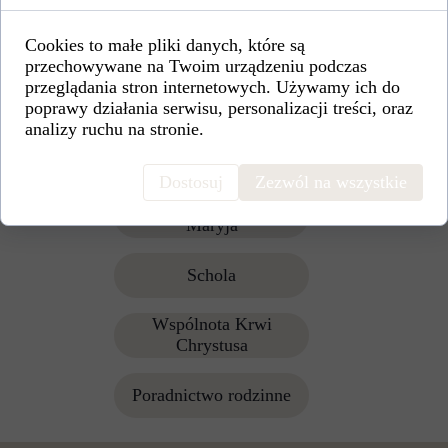
Siostry Orionistki
Cookies to małe pliki danych, które są
przechowywane na Twoim urządzeniu podczas
przeglądania stron internetowych. Używamy ich do
Ministranci
poprawy działania serwisu, personalizacji treści, oraz
analizy ruchu na stronie.
Żywy Różaniec
Dostosuj
Zezwól na wszystkie
Koło przyjaciół Radia
Maryja
Schola
Wspólnota Krwi
Chrystusa
Poradnictwo rodzinne