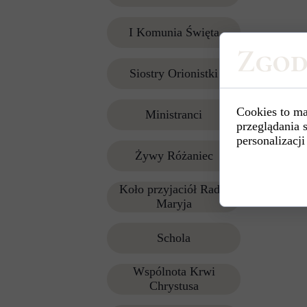
I Komunia Święta
Zgod
Siostry Orionistki
Cookies to ma
Ministranci
przeglądania 
personalizacji
Żywy Różaniec
Koło przyjaciół Radia
Maryja
Schola
Wspólnota Krwi
Chrystusa