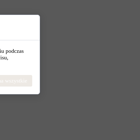
iu podczas
isu,
a wszystkie