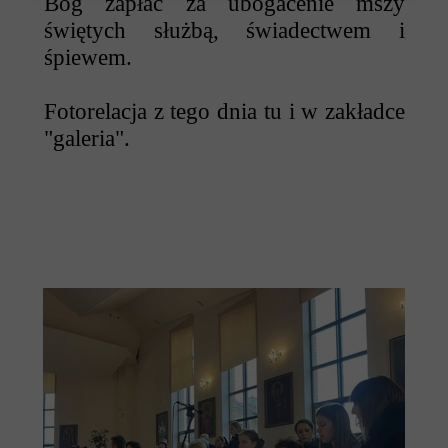
Bóg zapłać za ubogacenie mszy
świętych służbą, świadectwem i
śpiewem.
Fotorelacja z tego dnia tu i w zakładce
"galeria".