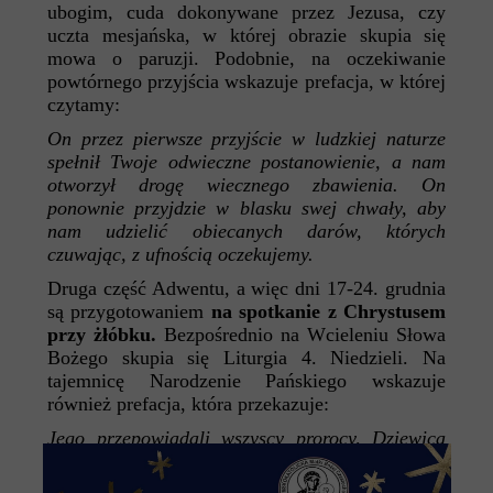
ubogim, cuda dokonywane przez Jezusa, czy
uczta mesjańska, w której obrazie skupia się
mowa o paruzji. Podobnie, na oczekiwanie
powtórnego przyjścia wskazuje prefacja, w której
czytamy:
On przez pierwsze przyjście w ludzkiej naturze
spełnił Twoje odwieczne postanowienie, a nam
otworzył drogę wiecznego zbawienia. On
ponownie przyjdzie w blasku swej chwały, aby
nam udzielić obiecanych darów, których
czuwając, z ufnością oczekujemy.
Druga część Adwentu, a więc dni 17-24. grudnia
są przygotowaniem
na spotkanie z Chrystusem
przy żłóbku.
Bezpośrednio na Wcieleniu Słowa
Bożego skupia się Liturgia 4. Niedzieli. Na
tajemnicę Narodzenie Pańskiego wskazuje
również prefacja, która przekazuje:
Jego przepowiadali wszyscy prorocy, Dziewica
Matka oczekiwała z wielką miłością, Jan
Chrzciciel zwiastował Jego przyjście i ogłosił