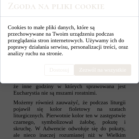
Zgoda na pliki cookie
12-14 Grudnia.
Cookies to małe pliki danych, które są
przechowywane na Twoim urządzeniu podczas
Nasz kościół już został przygotowany do tego
przeglądania stron internetowych. Używamy ich do
okresu. W prezbiterium przed ołtarzem pojawił
poprawy działania serwisu, personalizacji treści, oraz
się już wieniec adwentowy z czterema świecami
analizy ruchu na stronie.
adwentowymi zapalanymi po kolei w każdą
następną niedziele adwentową. Z wczorajszego
kazania na pierwszej Mszy Świętej roratniej
Dostosuj
Zezwól na wszystkie
mogliśmy się dowiedzieć, że największa świeca
jest zapalana tylko na msze roratnie co oznacza,
że inne godziny w których sprawowana jest
Eucharystia nie są mszami roratnimi.
Możemy również zauważyć, że podczas liturgii
pojawił się kolor fioletowy na szatach
liturgicznych. Pierwotnie kolor ten w zastępstwie
czarnego, symbolizował żałobę, pokutę i
skruchę. W Adwencie odwołuje się do pokuty,
ale nieco inaczej rozumianej niż w Wielkim