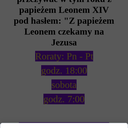
papieżem Leonem XIV
pod hasłem: "Z papieżem
Leonem czekamy na
Jezusa
Roraty: Pn - Pt
godz. 18:00
sobota
godz. 7:00
Rekolekcje adwentowe