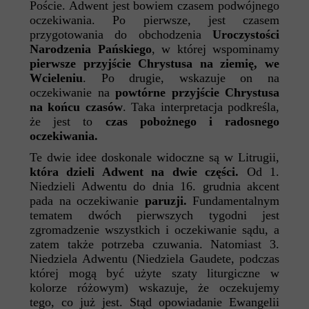
Poście. Adwent jest bowiem czasem podwójnego
oczekiwania. Po pierwsze, jest czasem
przygotowania do obchodzenia
Uroczystości
Narodzenia Pańskiego
, w której wspominamy
pierwsze przyjście Chrystusa na ziemię, we
Wcieleniu
. Po drugie, wskazuje on na
oczekiwanie na
powtórne przyjście Chrystusa
na końcu czasów
. Taka interpretacja podkreśla,
że jest to
czas pobożnego i radosnego
oczekiwania.
Te dwie idee doskonale widoczne są w Litrugii,
która dzieli Adwent na dwie części.
Od 1.
Niedzieli Adwentu do dnia 16. grudnia akcent
pada na oczekiwanie
paruzji.
Fundamentalnym
tematem dwóch pierwszych tygodni jest
zgromadzenie wszystkich i oczekiwanie sądu, a
zatem także potrzeba czuwania. Natomiast 3.
Niedziela Adwentu (Niedziela Gaudete, podczas
której mogą być użyte szaty liturgiczne w
kolorze różowym) wskazuje, że oczekujemy
tego, co już jest. Stąd opowiadanie Ewangelii