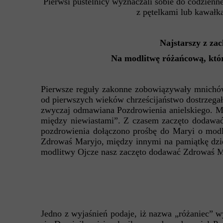
Pierwsi pustelnicy wyznaczali sobie do codzienn
z pętelkami lub kawałk
Najstarszy z za
Na modlitwę różańcową, któ
Pierwsze reguły zakonne zobowiązywały mnichów
od pierwszych wieków chrześcijaństwo dostrzegał
zwyczaj odmawiana Pozdrowienia anielskiego. Mo
między niewiastami”. Z czasem zaczęto dodawać 
pozdrowienia dołączono prośbę do Maryi o modli
Zdrowaś Maryjo, między innymi na pamiątkę dzie
modlitwy Ojcze nasz zaczęto dodawać Zdrowaś Ma
Jedno z wyjaśnień podaje, iż nazwa „różaniec” 