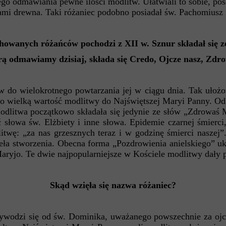
ego odmawiania pewne ilości modlitw. Ułatwiali to sobie, po
ami drewna. Taki różaniec podobno posiadał św. Pachomiusz i
chowanych różańców pochodzi z XII w. Sznur składał się z
rą odmawiamy dzisiaj, składa się Credo, Ojcze nasz, Zd
 do wielokrotnego powtarzania jej w ciągu dnia. Tak ułoż
o wielką wartość modlitwy do Najświętszej Maryi Panny. Od
dlitwa początkowo składała się jedynie ze słów „Zdrowaś Ma
słowa św. Elżbiety i inne słowa. Epidemie czarnej śmierci
twę: „za nas grzesznych teraz i w godzinę śmierci naszej”
ła stworzenia. Obecna forma „Pozdrowienia anielskiego” uk
ryjo. Te dwie najpopularniejsze w Kościele modlitwy dały 
Skąd wzięła się nazwa różaniec?
wywodzi się od św. Dominika, uważanego powszechnie za ojc