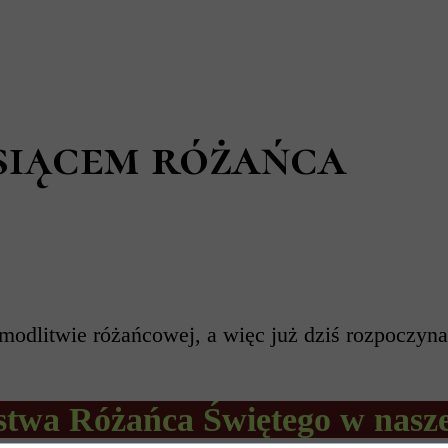
esiącem różańca
 modlitwie różańcowej, a więc już dziś rozpoczy
twa Różańca Świętego w naszej