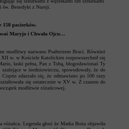
sługując się sznurkami z węzełkami lub sznurkami
 św. Benedykt z Nursji.
e 158 paciorków.
rowaś Maryjo i Chwała Ojcu…
one modlitwy nazwano Psałterzem Braci. Również
 XII w. w Kościele Katolickim rozpowszechnił się
rio, łaski pełna, Pan z Tobą, błogosławionaś Ty
, szalejące w średniowieczu, spowodowały, że do
. Często zdarzało się, że odmawiano po 100 razy
ształtowała się ostatecznie w XV w. Z czasem do
początek modlitwie różańcowej.
a różańca. Legenda głosi że Matka Boża objawiła