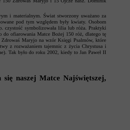
ze 150 Zdrowaś Maryjo i 15 Ojcze nasz. Dominik
ym i materialnym. Świat stworzony uważano za
lejowane pod tym względem były kwiaty. Osobom
czystość symbolizowała lilia lub róża. Praktyki
do ofiarowania Matce Bożej 150 róż, dlatego tę
w Zdrowaś Maryjo na wzór Księgi Psalmów, które
itwy z rozważaniem tajemnic z życia Chrystusa i
e). Tak było do roku 2002, kiedy to Jan Paweł II
 się naszej Matce Najświętszej,