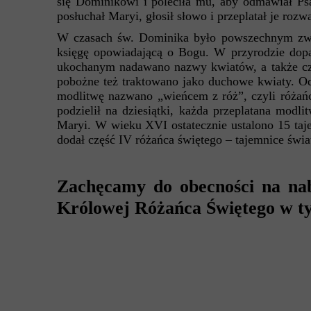
się Dominikowi i poleciła mu, aby odmawiał Ps
posłuchał Maryi, głosił słowo i przeplatał je r
W czasach św. Dominika było powszechnym zwy
księgę opowiadającą o Bogu. W przyrodzie dop
ukochanym nadawano nazwy kwiatów, a także częs
pobożne też traktowano jako duchowe kwiaty. O
modlitwę nazwano „wieńcem z róż”, czyli różań
podzielił na dziesiątki, każda przeplatana mod
Maryi. W wieku XVI ostatecznie ustalono 15 taje
dodał część IV różańca świętego – tajemnice świat
Zachęcamy do obecności na nabo
Królowej Różańca Świętego w ty