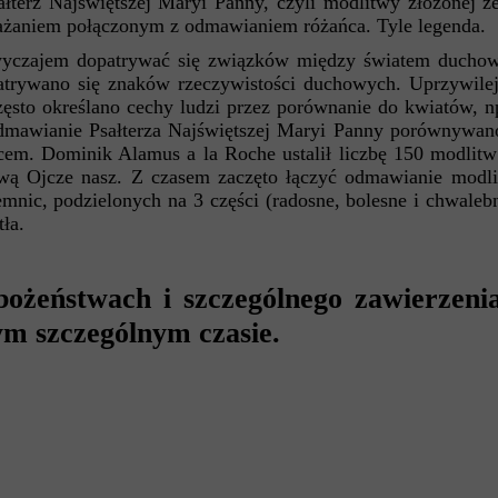
ałterz Najświętszej Maryi Panny, czyli modlitwy złożonej 
ozważaniem połączonym z odmawianiem różańca. Tyle legenda.
czajem dopatrywać się związków między światem duchow
atrywano się znaków rzeczywistości duchowych. Uprzywi
to określano cechy ludzi przez porównanie do kwiatów, np. 
dmawianie Psałterza Najświętszej Maryi Panny porównywano 
cem. Dominik Alamus a la Roche ustalił liczbę 150 modlit
litwą Ojcze nasz. Z czasem zaczęto łączyć odmawianie modl
mnic, podzielonych na 3 części (radosne, bolesne i chwalebn
ła.
żeństwach i szczególnego zawierzenia
m szczególnym czasie.