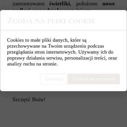
zamontowano
świetliki
, położono
nowe
podłogi
oraz
odmalowano ściany
.
Zgoda na pliki cookie
Koszt remontu to 30 tys. zł.
Cookies to małe pliki danych, które są
Pragniemy podziękować
wszystkim
przechowywane na Twoim urządzeniu podczas
darczyńcom
, w sposób szczególny
Grupie
przeglądania stron internetowych. Używamy ich do
AA „Odnowa”
za ofiarę na remont oraz
poprawy działania serwisu, personalizacji treści, oraz
innym anonimowym ofiarodawcom.
analizy ruchu na stronie.
Bóg zapłać za każdy dar serca składany na
Dostosuj
Zezwól na wszystkie
rzecz Parafii.
Szczęść Boże!