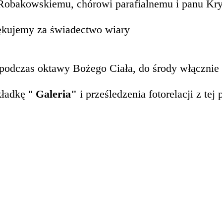
Robakowskiemu, chórowi parafialnemu i panu Kr
ękujemy za świadectwo wiary
podczas oktawy Bożego Ciała, do środy włącznie 
kładkę "
Galeria"
i prześledzenia fotorelacji z tej 