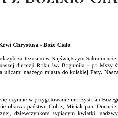
Krwi Chrystusa - Boże Ciało.
odążyli za Jezusem w Najświętszym Sakramencie.
naszej diecezji Roku św. Bogumiła – po Mszy św
 ulicami naszego miasta do kolskiej Fary. Nasza
 się czynnie w przygotowanie uroczystości Bożeg
ołtarza: państwu Golcz, Misiak pani Donacie Wi
nej, dziewczynkom sypiącym kwiatki, nadzwyc