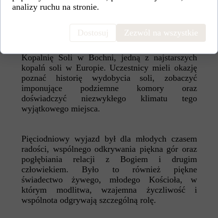
analizy ruchu na stronie.
integracji, które umacniały więzi między
uczestnikami.
Dostosuj
Zezwól na wszystkie
Na zakończenie wyjazdu grupa odwiedziła
Kopalnię Soli w Bochni, jedną z najstarszych
kopalń soli w Europie. Uczestnicy mieli okazję
poznać historię wydobycia soli, zobaczyć
imponujące podziemne komory oraz
doświadczyć niezwykłego klimatu tego
wyjątkowego miejsca.
Pięciodniowy wyjazd był dla młodych czasem
radości, wspólnego odkrywania piękna gór oraz
pogłębiania relacji z Bogiem i drugim
człowiekiem. Było to również piękne
świadectwo żywego, młodego Kościoła, w
którym modlitwa, wzajemna życzliwość i
wspólnota odgrywają szczególną rolę.