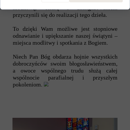
wszystkim ofiarodawcom, którzy swoją
modlitwą, ofiarą i zaangażowaniem
przyczynili się do realizacji tego dzieła.
To dzięki Wam możliwe jest stopniowe
odnawianie i upiększanie naszej świątyni –
miejsca modlitwy i spotkania z Bogiem.
Niech Pan Bóg obdarza hojnie wszystkich
dobroczyńców swoim błogosławieństwem,
a owoce wspólnego trudu służą całej
wspólnocie parafialnej i przyszłym
pokoleniom.